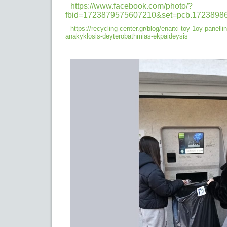
https://www.facebook.com/photo/?
fbid=1723879575607210&set=pcb.1723898
https://recycling-center.gr/blog/enarxi-toy-1oy-panelli
anakyklosis-
deyterobathmias-ekpaideysis