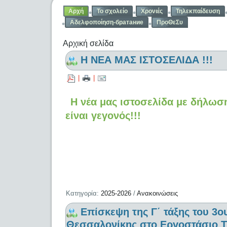
Αρχή
Το σχολείο
Χρονιές
Τηλεκπαίδευση
Αδελφοποίηση-братание
ΠροΘεΣυ
Αρχική σελίδα
Η ΝΕΑ ΜΑΣ ΙΣΤΟΣΕΛΙΔΑ !!!
|
|
Η νέα μας ιστοσελίδα με δήλω
είναι γεγονός!!!
Κατηγορία:
2025-2026
/
Ανακοινώσεις
Επίσκεψη της Γ΄ τάξης του 3
Θεσσαλονίκης στο Εργοστάσιο Τ