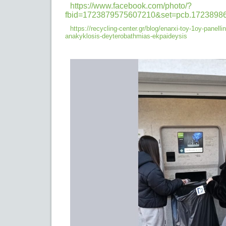
https://www.facebook.com/photo/?
fbid=1723879575607210&set=pcb.1723898
https://recycling-center.gr/blog/enarxi-toy-1oy-panelli
anakyklosis-
deyterobathmias-ekpaideysis