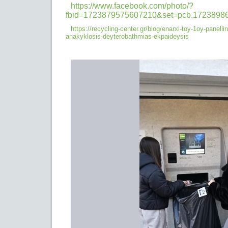
https://www.facebook.com/photo/?
fbid=1723879575607210&set=pcb.1723898
https://recycling-center.gr/blog/enarxi-toy-1oy-panelli
anakyklosis-
deyterobathmias-ekpaideysis