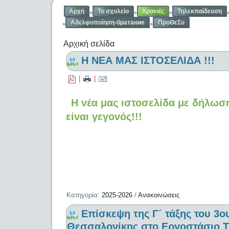
Αρχή
Το σχολείο
Χρονιές
Τηλεκπαίδευση
Αδελφοποίηση-братание
ΠροΘεΣυ
Αρχική σελίδα
Η ΝΕΑ ΜΑΣ ΙΣΤΟΣΕΛΙΔΑ !!!
|
|
Η νέα μας ιστοσελίδα με δήλω
είναι γεγονός!!!
Κατηγορία:
2025-2026
/
Ανακοινώσεις
Επίσκεψη της Γ΄ τάξης του 3
Θεσσαλονίκης στο Εργοστάσιο Τ