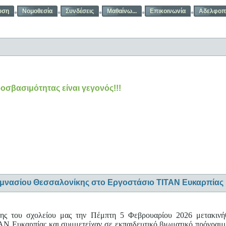
υση
Νομοθεσία
Συνδέσεις
Μαθαίνω...
Επικοινωνία
Αδελφοπ
οσβασιμότητας είναι γεγονός!!!
Γυμνασίου Θεσσαλονίκης στο Εργοστάσιο ΤΙΤΑΝ Ευκαρπίας
άξης του σχολείου μας την Πέμπτη 5 Φεβρουαρίου 2026 μετακιν
ΑΝ Ευκαρπίας και συμμετείχαν σε εκπαιδευτικό βιωματικό πρόγραμμ