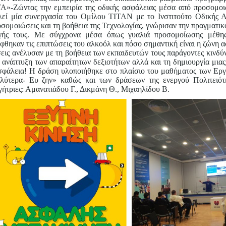
-Ζώντας την εμπειρία της οδικής ασφάλειας μέσα από προσομοι
λεί μία συνεργασία του Ομίλου ΤΙΤΑΝ με το Ινστιτούτο Οδικής 
ομοιώσεις και τη βοήθεια της Τεχνολογίας, γνώρισαν την πραγματικ
γής τους. Με σύγχρονα μέσα όπως γυαλιά προσομοίωσης μέθης
θηκαν τις επιπτώσεις του αλκοόλ και πόσο σημαντική είναι η ζώνη α
ς ανέλυσαν με τη βοήθεια των εκπαιδευτών τους παράγοντες κινδύν
ανάπτυξη των απαραίτητων δεξιοτήτων αλλά και τη δημιουργία μιας
σφάλεια! Η δράση υλοποιήθηκε στο πλαίσιο του μαθήματος των Ερ
λύτερα- Ευ ζην» καθώς και των δράσεων της ενεργού Πολιτειότ
ήτριες: Αμανατιάδου Γ., Δικμάνη Θ., Μιχαηλίδου Β.