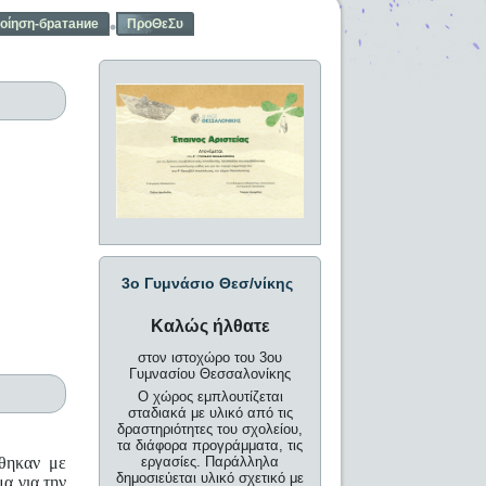
οίηση-братание
ΠροΘεΣυ
3o Γυμνάσιο Θεσ/νίκης
Καλώς ήλθατε
στον ιστοχώρο του 3ου
Γυμνασίου Θεσσαλονίκης
Ο χώρος εμπλουτίζεται
σταδιακά με υλικό από τις
δραστηριότητες του σχολείου,
τα διάφορα προγράμματα, τις
ήθηκαν με
εργασίες. Παράλληλα
δημοσιεύεται υλικό σχετικό με
α για την