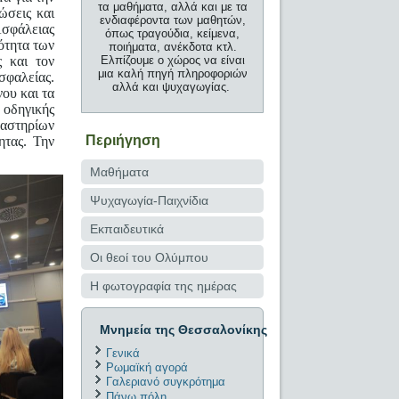
τα μαθήματα, αλλά και με τα
ώσεις και
ενδιαφέροντα των μαθητών,
Ασφάλειας
όπως τραγούδια, κείμενα,
ότητα των
ποιήματα, ανέκδοτα κτλ.
 και τον
Ελπίζουμε ο χώρος να είναι
μια καλή πηγή πληροφοριών
σφαλείας.
αλλά και ψυχαγωγίας.
ου και τα
 οδηγικής
γαστηρίων
Περιήγηση
ητας. Την
Μαθήματα
Ψυχαγωγία-Παιχνίδια
Εκπαιδευτικά
Οι θεοί του Ολύμπου
Η φωτογραφία της ημέρας
Μνημεία της Θεσσαλονίκης
Γενικά
Ρωμαϊκή αγορά
Γαλεριανό συγκρότημα
Πάνω πόλη