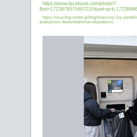
https://www.facebook.com/photo/?
fbid=1723879575607210&set=pcb.1723898
https://recycling-center.gr/blog/enarxi-toy-1oy-panelli
anakyklosis-
deyterobathmias-ekpaideysis