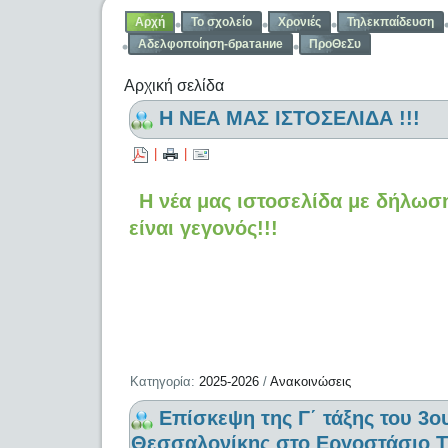
Αρχή
Το σχολείο
Χρονιές
Τηλεκπαίδευση
Αδελφοποίηση-братание
ΠροΘεΣυ
Αρχική σελίδα
Η ΝΕΑ ΜΑΣ ΙΣΤΟΣΕΛΙΔΑ !!!
|
|
Η νέα μας ιστοσελίδα με δήλω
είναι γεγονός!!!
Κατηγορία:
2025-2026
/
Ανακοινώσεις
Επίσκεψη της Γ΄ τάξης του 3
Θεσσαλονίκης στο Εργοστάσιο Τ