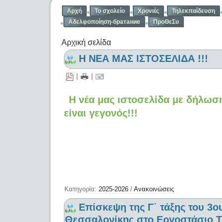
Αρχή
Το σχολείο
Χρονιές
Τηλεκπαίδευση
Αδελφοποίηση-братание
ΠροΘεΣυ
Αρχική σελίδα
Η ΝΕΑ ΜΑΣ ΙΣΤΟΣΕΛΙΔΑ !!!
|
|
Η νέα μας ιστοσελίδα με δήλω
είναι γεγονός!!!
Κατηγορία:
2025-2026
/
Ανακοινώσεις
Επίσκεψη της Γ΄ τάξης του 3
Θεσσαλονίκης στο Εργοστάσιο Τ