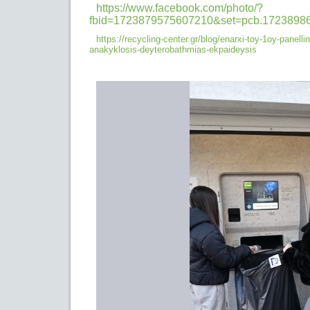
https://www.facebook.com/photo/?
fbid=1723879575607210&set=pcb.1723898
https://recycling-center.gr/blog/enarxi-toy-1oy-panelli
anakyklosis-
deyterobathmias-ekpaideysis