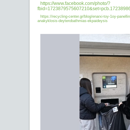
https://www.facebook.com/photo/?
fbid=1723879575607210&set=pcb.1723898
https://recycling-center.gr/blog/enarxi-toy-1oy-panelli
anakyklosis-
deyterobathmias-ekpaideysis