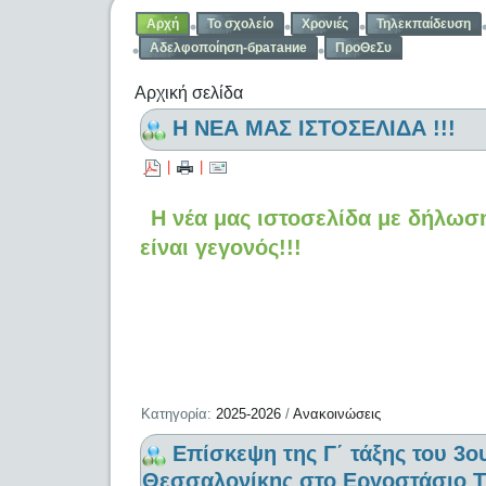
Αρχή
Το σχολείο
Χρονιές
Τηλεκπαίδευση
Αδελφοποίηση-братание
ΠροΘεΣυ
Αρχική σελίδα
Η ΝΕΑ ΜΑΣ ΙΣΤΟΣΕΛΙΔΑ !!!
|
|
Η νέα μας ιστοσελίδα με δήλω
είναι γεγονός!!!
Κατηγορία:
2025-2026
/
Ανακοινώσεις
Επίσκεψη της Γ΄ τάξης του 3
Θεσσαλονίκης στο Εργοστάσιο Τ