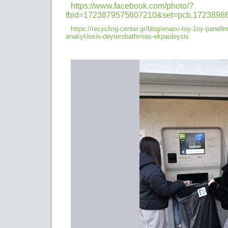
https://www.facebook.com/photo/?
fbid=1723879575607210&set=pcb.1723898
https://recycling-center.gr/blog/enarxi-toy-1oy-panelli
anakyklosis-
deyterobathmias-ekpaideysis