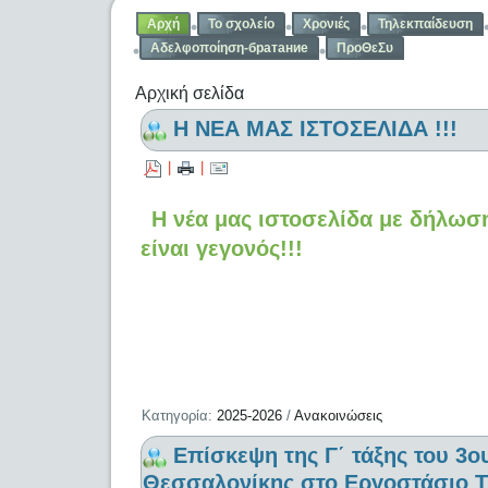
Αρχή
Το σχολείο
Χρονιές
Τηλεκπαίδευση
Αδελφοποίηση-братание
ΠροΘεΣυ
Αρχική σελίδα
Η ΝΕΑ ΜΑΣ ΙΣΤΟΣΕΛΙΔΑ !!!
|
|
Η νέα μας ιστοσελίδα με δήλω
είναι γεγονός!!!
Κατηγορία:
2025-2026
/
Ανακοινώσεις
Επίσκεψη της Γ΄ τάξης του 3
Θεσσαλονίκης στο Εργοστάσιο Τ