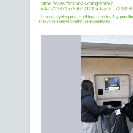
https://www.facebook.com/photo/?
fbid=1723879575607210&set=pcb.1723898
https://recycling-center.gr/blog/enarxi-toy-1oy-panelli
anakyklosis-
deyterobathmias-ekpaideysis