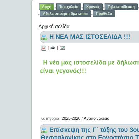
Αρχή
Το σχολείο
Χρονιές
Τηλεκπαίδευση
Αδελφοποίηση-братание
ΠροΘεΣυ
Αρχική σελίδα
Η ΝΕΑ ΜΑΣ ΙΣΤΟΣΕΛΙΔΑ !!!
|
|
Η νέα μας ιστοσελίδα με δήλω
είναι γεγονός!!!
Κατηγορία:
2025-2026
/
Ανακοινώσεις
Επίσκεψη της Γ΄ τάξης του 3
Θεσσαλονίκης στο Εργοστάσιο Τ