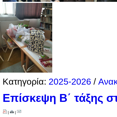
Κατηγορία:
2025-2026
/
Ανακ
Επίσκεψη Β΄ τάξης στ
|
|