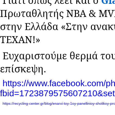
Γιατί όπως λέει και ο
Gi
Πρωταθλητής ΝΒΑ & MVP
στην Ελλάδα «Στην ανακ
ΤΕΧΑΝ!»
Ευχαριστούμε θερμά του
επίσκεψη.
https://www.facebook.com/ph
fbid=1723879575607210&se
https://recycling-center.gr/blog/enarxi-toy-1oy-panellinioy-sholikoy-pr